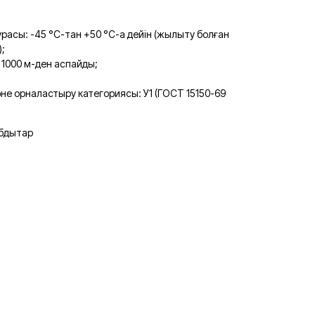
расы: -45 °C-тан +50 °C-қа дейін (жылыту болған
);
і: 1000 м-ден аспайды;
не орналастыру категориясы: У1 (ГОСТ 15150-69
бдықтар