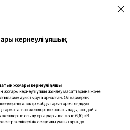
ғары кернеулі ұяшық
латын жоғары кернеулі ұяшық
н жоғары кернеулі ұяшық жөндеу мақсаттарына және
лғыларын ауыстыруға арналған. Ол карьерлік
ендерінің электр жабдықтарын қоректендіруді
ң тармақталған желілерінде орнатылады, сондай-ақ
у желілеріне қосылу орындарында және 6(10) кВ
л электр желілерінің секциялық ұяшықтарында