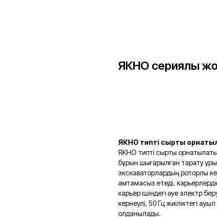
ЯКНО сериялы жо
Тапсырыс беру
ЯКНО типті сыртқы орнаты
ЯКНО типті сыртқы орнатылаты
бұрын шығарылған тарату құры
экскаваторлардың роторлы кеш
қамтамасыз етеді, карьерлерді
карьер ішіндегі әуе электр бер
кернеулі, 50 Гц жиіліктегі ауы
қолданылады.