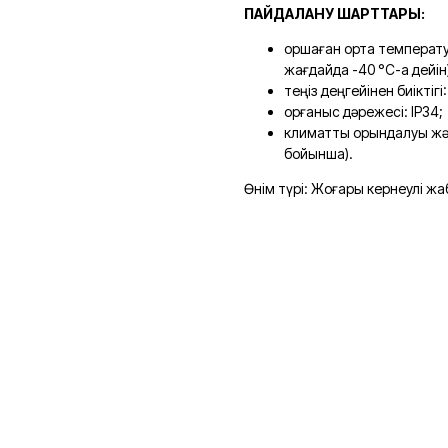
ПАЙДАЛАНУ ШАРТТАРЫ:
қоршаған орта температу
жағдайда -40 °C-қа дейін
теңіз деңгейінен биіктіг
қорғаныс дәрежесі: IP34;
климаттық орындалуы жә
бойынша).
Өнім түрі: Жоғары кернеулі жа