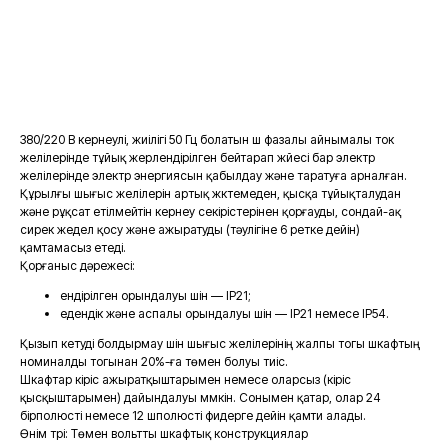
Тапсырыс беру
380/220 В кернеулі, жиілігі 50 Гц болатын үш фазалы айнымалы ток
желілерінде тұйық жерлендірілген бейтарап жүйесі бар электр
желілерінде электр энергиясын қабылдау және таратуға арналған.
Құрылғы шығыс желілерін артық жүктемеден, қысқа тұйықталудан
және рұқсат етілмейтін кернеу секірістерінен қорғауды, сондай-ақ
сирек жедел қосу және ажыратуды (тәулігіне 6 ретке дейін)
қамтамасыз етеді.
Қорғаныс дәрежесі:
ендірілген орындалуы үшін — IP21;
едендік және аспалы орындалуы үшін — IP21 немесе IP54.
Қызып кетуді болдырмау үшін шығыс желілерінің жалпы тогы шкафтың
номиналды тогынан 20%-ға төмен болуы тиіс.
Шкафтар кіріс ажыратқыштарымен немесе оларсыз (кіріс
қысқыштарымен) дайындалуы мүмкін. Сонымен қатар, олар 24
бірполюсті немесе 12 үшполюсті фидерге дейін қамти алады.
Өнім түрі: Төмен вольтты шкафтық конструкциялар