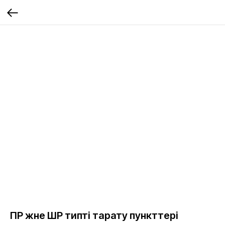
ПР және ШР типті тарату пункттері