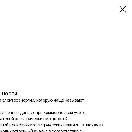
ННОСТИ:
 электроэнергии, которую чаще называют
ия точных данных при коммерческом учете
зателей электрических мощностей.
ений нескольких электрических величин, включая их
количественный анализ в соответствие с