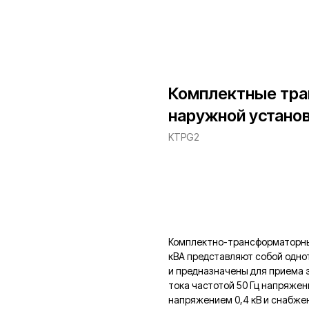
Комплектные тра
наружной установ
KTPG2
Заказать
Комплектно-трансформаторные
кВА представляют собой одн
и предназначены для приема 
тока частотой 50 Гц напряжен
напряжением 0,4 кВ и снабже